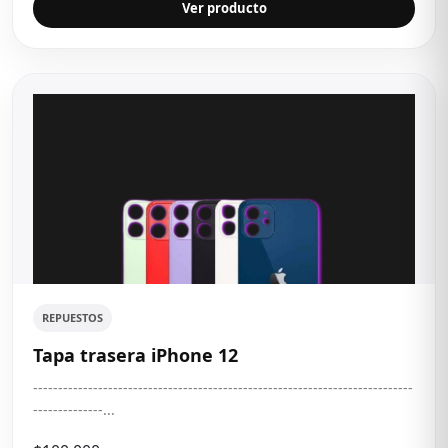
Ver producto
REPUESTOS
Tapa trasera iPhone 12
----------------------------------------------------------------------------
--------------...