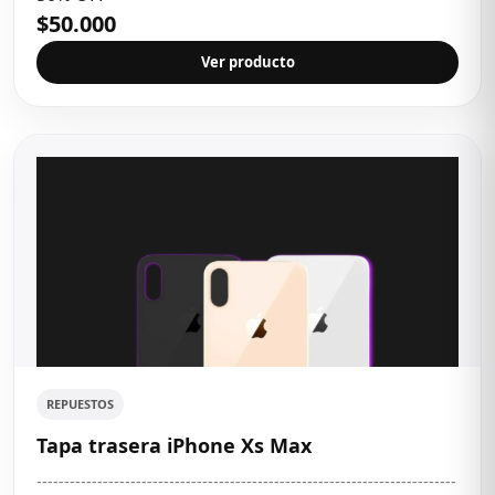
$50.000
Ver producto
REPUESTOS
Tapa trasera iPhone Xs Max
----------------------------------------------------------------------------