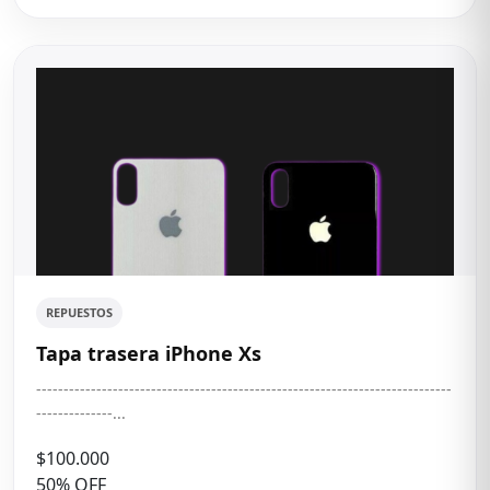
REPUESTOS
Tapa trasera iPhone Xs
----------------------------------------------------------------------------
--------------...
$100.000
50% OFF