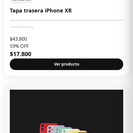
Tapa trasera iPhone XR
----------------------------------------------------------------------------
--------------...
$43.800
59% OFF
$17.800
Ver producto