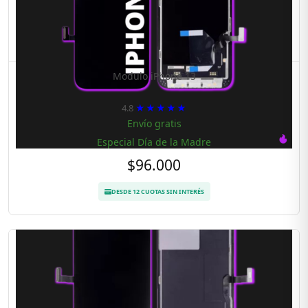
Modulo iPhone 13
4.8
★★★★★
Envío gratis
Especial Día de la Madre
$96.000
DESDE 12 CUOTAS SIN INTERÉS