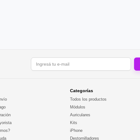
Correo electrónico
Categorías
nvío
Todos los productos
ago
Módulos
ración
Auriculares
orista
Kits
amos?
iPhone
yuda
Destornilladores