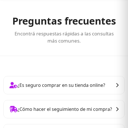
Preguntas frecuentes
Encontrá respuestas rápidas a las consultas
más comunes.
¿Es seguro comprar en su tienda online?
Sí. En nuestra tienda online contamos con medidas de
seguridad altamente efectivas para proteger tus datos
¿Cómo hacer el seguimiento de mi compra?
personales y bancarios. Además, utilizamos sistemas
de encriptación para garantizar la seguridad de tus
Después de realizar tu compra recibirás un correo con
transacciones. Puedes comprar con confianza en