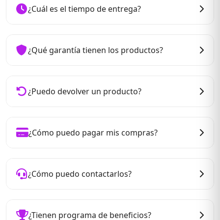
el número de seguimiento de tu pedido. Además
¿Cuál es el tiempo de entrega?
nuestra tienda en línea.
podes rastrear tu envío en tiempo real desde nuestra
web. También puedes contactar a nuestro servicio de
El tiempo de entrega de nuestros productos varía
atención al cliente en caso de tener alguna duda o
dependiendo del producto y la ubicación del envío.
¿Qué garantía tienen los productos?
consulta.
Nos esforzamos por enviar tu pedido lo más rápido
posible y te mantendremos informado de los tiempos
En nuestra empresa ofrecemos garantía en todos
de envío y entrega estimados en todo momento.
nuestros productos y trabajamos solo con las marcs
¿Puedo devolver un producto?
de prestigio y calidad asegurada. Además, contamos
con un servicio técnico propio especializao en todos
Sí. Si por algun motivo no estás satisfecho con tu
nuestros productos.
compra, puedes devolver el producto dentro de los
¿Cómo puedo pagar mis compras?
30 días de la recepción del mismo. Ponte en contacto
con nuestro servicio de atención al cliente par más
Contamos con distintas formas de pago, como
información sobre nuestra política de devoluciones.
tarjetas de crédito y débito, transferencias bancarias y
¿Cómo puedo contactarlos?
pagos en efectivo. En el momento de la compra,
podrás seleccionar la forma de pago que mas te
Contamos con distintos formas de contacto, si tienes
convenga.
alguna duda o consulta. Podes contactrnos en
¿Tienen programa de beneficios?
cualquier momento a través de nuestro servicio de