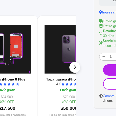
to
Ingresá 
Envío
g
Retiro
g
Devoluci
30 días.
Servicio
meses de
−
Mo
 iPhone 8 Plus
Tapa trasera iPhone 14 Pro
4.5
nvío gratis
Envío gratis
Pre
Compra 
$24.500
$70.000
dinero.
40% OFF
40% OFF
$17.500
$50.000
 impuestos nacionales:
Precio sin impuestos nacionales: