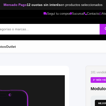
Banco Galicia
20% de descuento
todos los jueves
Seguí tu compra
Sucursal
Contacto
Ate
ntos
Outlet
181 vendid
3° MÁS V
Modulo
MEJOR