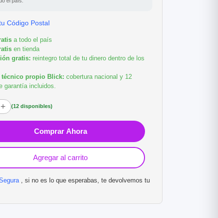
do el país.
tu Código Postal
ratis
a todo el país
ratis
en tienda
ón gratis:
reintegro total de tu dinero dentro de los
 técnico propio Blick:
cobertura nacional y 12
 garantía incluidos.
+
(12 disponibles)
dulo iPhone 13 Pro
4.5
Envío gratis
Comprar Ahora
$230.300
40% OFF
Agregar al carrito
$164.500
cio sin impuestos nacionales:
Segura
, si no es lo que esperabas, te devolvemos tu
$136.535