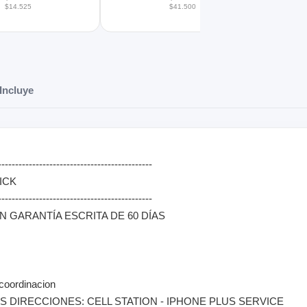
$14.525
$41.500
Incluye
---------------------------------------------
ICK
---------------------------------------------
GARANTÍA ESCRITA DE 60 DÍAS
 coordinacion
 DIRECCIONES: CELL STATION - IPHONE PLUS SERVICE