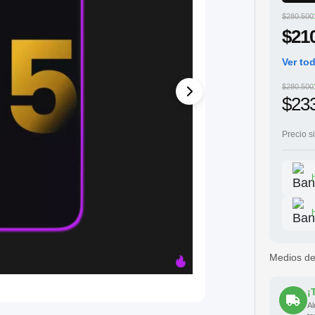
$280.500
$21
Ver to
$280.500
$23
Precio s
Medios d
¡
Al