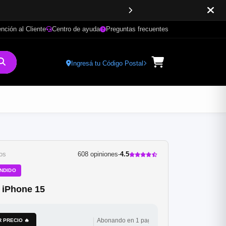
nción al Cliente
Centro de ayuda
Preguntas frecuentes
Ingresá tu Código Postal
os
608 opiniones
-
4.5
ENDIDO
 iPhone 15
Abonando en 1 pago
 PRECIO 🔥