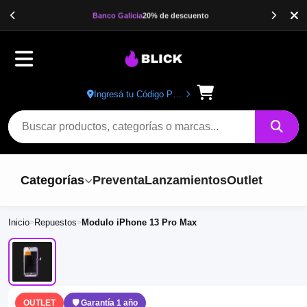
Banco Galicia
20% de descuento
Ingresá tu Código Postal
Buscar productos
Categorías
Preventa
Lanzamientos
Outlet
Inicio
Repuestos
Modulo iPhone 13 Pro Max
>
>
OUTLET
🛡 Garantía 1 año