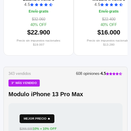
4.5
4.5
Envío gratis
Envío gratis
$32.060
$22.400
40% OFF
40% OFF
$22.900
$16.000
Precio sin impuestos nacionales:
Precio sin impuestos nacionales:
$19.007
$13.280
343 vendidos
608 opiniones
-
4.5
3° MÁS VENDIDO
Modulo iPhone 13 Pro Max
MEJOR PRECIO 🔥
$266.500
10% + 10% OFF