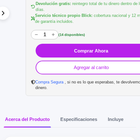
Devolución gratis:
reintegro total de tu dinero dentro de 
días.
Modulo iPhone 7 Plus
Bateria iPhone 11
Servicio técnico propio Blick:
cobertura nacional y 12 
4.5
4.5
de garantía incluidos.
Envío gratis
Envío gratis
$25.900
$55.160
−
+
(14 disponibles)
40% OFF
40% OFF
$18.500
$39.400
Comprar Ahora
Precio sin impuestos nacionales:
Precio sin impuestos nacionales:
$15.355
$32.702
Agregar al carrito
Compra Segura
, si no es lo que esperabas, te devolvem
dinero.
Acerca del Producto
Especificaciones
Incluye